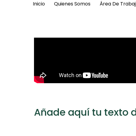
Inicio
Quienes Somos
Área De Trabaj
Añade aquí tu texto
Lorem ipsum dolor sit amet, consectetur adipiscing
nec ullamcorper mattis, pulvinar dapibus leo.