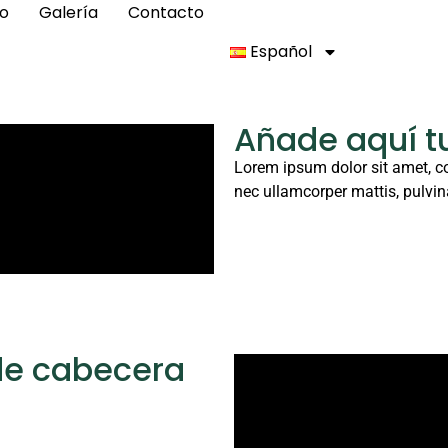
o
Galería
Contacto
Español
Añade aquí t
Lorem ipsum dolor sit amet, cons
nec ullamcorper mattis, pulvin
 de cabecera
 elit. Ut elit tellus, luctus