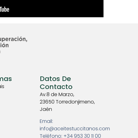
omas
Datos De
Contacto
is
Av.8 de Marzo,
23650 Torredonjimeno,
Jaén
Email:
info@aceitestuccitanos.com
Teléfono: +34 953 30 11 00